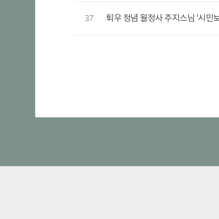
퇴우 정념 월정사 주지스님 ‘시민보
37