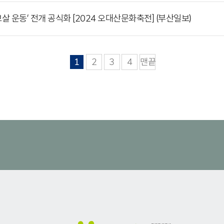
살 운동’ 전개 공식화 [2024 오대산문화축전] (부산일보)
1
2
3
4
맨끝