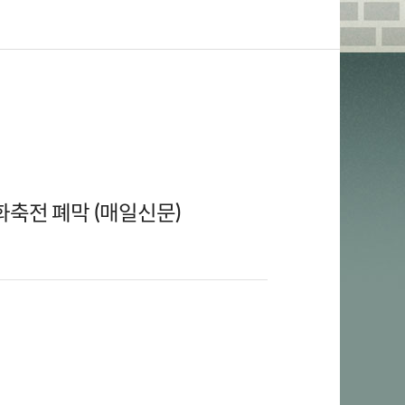
문화축전 폐막 (매일신문)