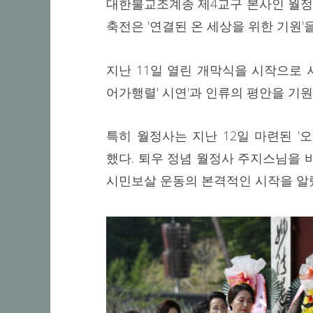
대한불교조계종 제4교구 본사인 월정사와
축전은 '연결된 온 세상을 위한 기원'
지난 11일 열린 개막식을 시작으로
어가행렬' 시연'과 인류의 평안을 기
특히 월정사는 지난 12일 마련된 
했다. 퇴우 정념 월정사 주지스님을
시민보살 운동의 본격적인 시작을 알