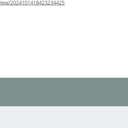
/view/2024101418423234425