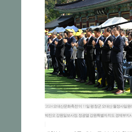
'2024 오대산문화축전'이 11일 평창군 오대산 월정사일원에서 
박진오 강원일보사장, 정광열 강원특별자치도 경제부지사,