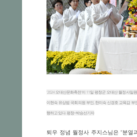
'2024 오대산문화축전'이 11일 평창군 오대산 월정사일원에서
이현숙 유상범 국회의원 부인, 한미숙 신경호 교육감 부인
행하고 있다. 평창=박승선기자
퇴우 정념 월정사 주지스님은 "분열