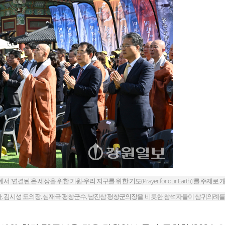
'연결된 온 세상을 위한 기원-우리 지구를 위한 기도(Prayer for our Earth)'를 주
 김시성 도의장, 심재국 평창군수, 남진삼 평창군의장을 비롯한 참석자들이 삼귀의례를