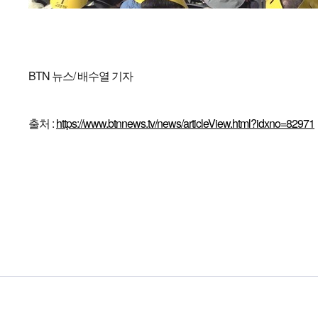
BTN 뉴스/ 배수열 기자
출처 :
https://www.btnnews.tv/news/articleView.html?idxno=82971